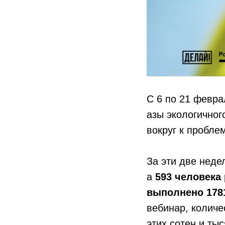
С 6 по 21 февра
азы экологичног
вокруг к пробл
За эти две нед
а
593 человека
выполнено 1781
вебинар, количе
этих сотен и ты