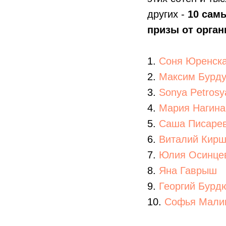
других -
10 сам
призы от орган
1.
Соня Юренск
2.
Максим Бурд
3.
Sonya Petrosy
4.
Мария Нагина
5.
Саша Писаре
6.
Виталий Кир
7.
Юлия Осинце
8.
Яна Гаврыш
9.
Георгий Бурд
10.
Софья Мали