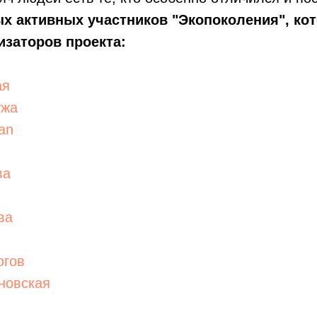
ых активных участников "Экопоколения", ко
изаторов проекта:
ая
ужа
an
ва
ш
ва
югов
новская