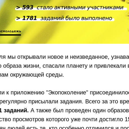
ля мы открывали новое и неизведанное, узнав
о образа жизни, спасали планету и привлекали
емам окружающей среды.
ели к приложению "Экопоколение" присоединил
регулярно присылали задания. Всего за это вр
 заданий.
А также был проведен один образо
ство просмотров которого уже почти достигло 1
сяч людей есть те, кто особенно отличился и п