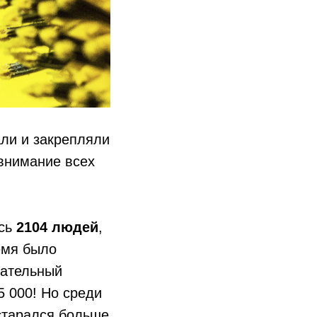
али и закрепляли
 внимание всех
ось
2104 людей
,
емя было
вательный
5 000! Но среди
остарался больше