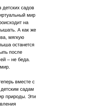
 детских садов
виртуальный мир
роисходит на
ышать. А как же
ва, мягкую
алыша останется
сыпь после
ей – не беда.
 мир.
еперь вместе с
 детским садам
ир природы. Эти
овления