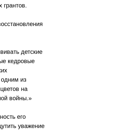
 грантов.
восстановления
вивать детские
ные кедровые
ких
 одним из
 цветов на
ной войны.»
ность его
щутить уважение