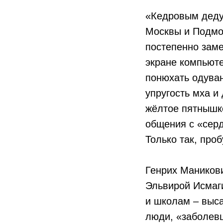
«Кедровым деду
Москвы и Подмос
постепенно заме
экране компьюте
понюхать одуван
упругость мха и
жёлтое пятнышко
общения с «серд
Только так, про
Генрих Маников
Эльвирой Исмаги
и школам – выса
люди, «заболев