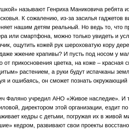
шкой» называют Генриха Маниковича ребята из
ковья. К сожалению, из-за засилья гаджетов 
няет нашим детям реальный. Но ведь то, что п
ра или смартфона, можно только увидеть и усл
чик, ощутить кожей рук шероховатую кору дере
 даже жжение крапивы? И пусть под носом у м
 от прикосновения цветка, на коже – красная 
итым» растением, а руки будут испачканы земл
буя и ошибаясь, он сможет познать окружающий
ич Фаляно учредил АНО «Живое наследие». И т
ловой, директором этой организации, ездит по
живает кедры с детьми, погружая их в живой м
шие» кедром, развивают свои проекты восстан