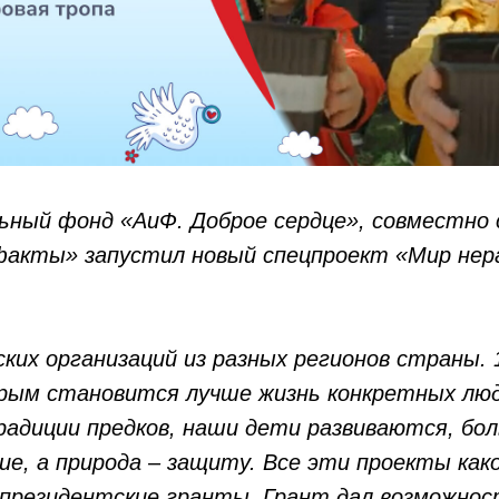
ный фонд «АиФ. Доброе сердце», совместно 
факты» запустил новый спецпроект «Мир не
ких организаций из разных регионов страны. 
рым становится лучше жизнь конкретных люд
адиции предков, наши дети развиваются, бо
ие, а природа – защиту. Все эти проекты как
 президентские гранты. Грант дал возможно