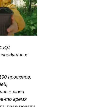
с ИД
равнодушных
100 проектов,
ей,
льные люди
ое-то время
сть реализовать