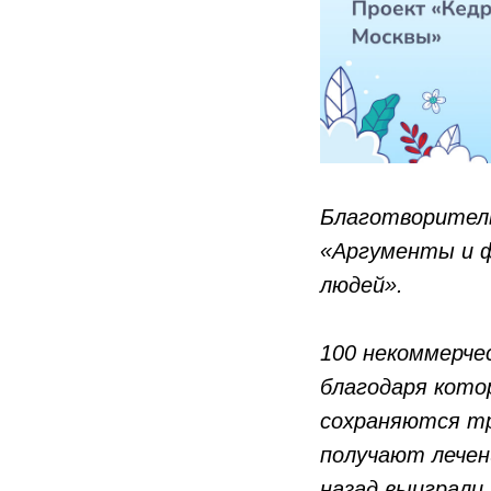
Благотворитель
«Аргументы и 
людей».
100 некоммерчес
благодаря кото
сохраняются тр
получают лечен
назад выиграли