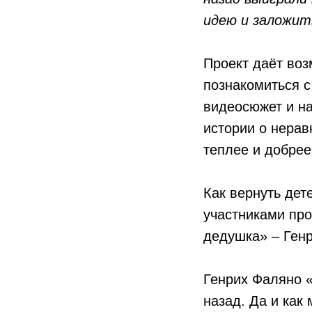
идею и заложить
Проект даёт воз
познакомиться с
видеосюжет и н
истории о нерав
теплее и добрее
Как вернуть дет
участниками про
дедушка» – Ген
Генрих Фаляно «
назад. Да и как